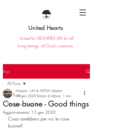
United Hearts
United for DIGNIFIED LIFE for all
living beings, all God's creatures.
Post
All Posts
Mirjana - UH & MPSW Ideator
All Posts
13 gen 2020
Tempo di lettura: 1 min
Cose buone - Good things
The good things are ...
Aggiornamento:
15 gen 2020
Cosa sarebbero per voi le cose 
buone? 